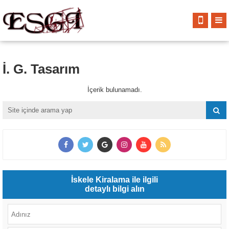
İ. G. Tasarım
İçerik bulunamadı.
İskele Kiralama ile ilgili
detaylı bilgi alın