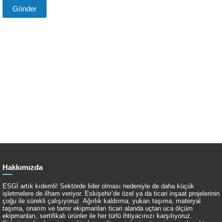
Hakkımızda
ESGİ artık kıdemli! Sektörde lider olması nedeniyle de daha küçük
işletmelere de ilham veriyor. Eskişehir’de özel ya da ticari inşaat projelerinin
çoğu ile sürekli çalışıyoruz. Ağırlık kaldırma, yukarı taşıma, materyal
taşıma, onarım ve tamir ekipmanları ticari alanda uçtan uca ölçüm
ekipmanları, sertifikalı ürünler ile her türlü ihtiyacınızı karşılıyoruz.