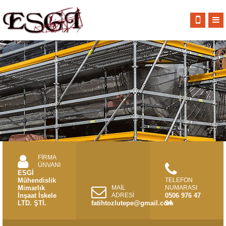
FİRMA
ÜNVANI
ESGİ
Mühendislik
TELEFON
Mimarlık
MAİL
NUMARASI
İnşaat İskele
ADRESİ
0506 976 47
LTD. ŞTİ.
fatihtozlutepe@gmail.com
94