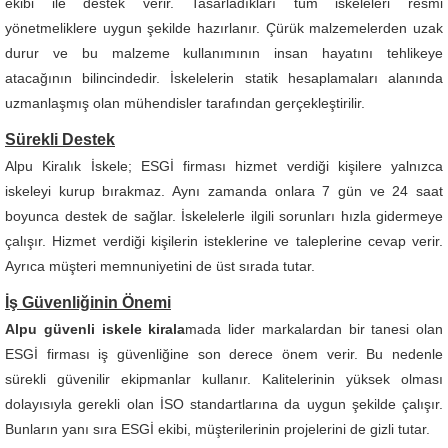
ekibi ile destek verir. Tasarladıkları tüm iskeleleri resmi
yönetmeliklere uygun şekilde hazırlanır. Çürük malzemelerden uzak
durur ve bu malzeme kullanımının insan hayatını tehlikeye
atacağının bilincindedir. İskelelerin statik hesaplamaları alanında
uzmanlaşmış olan mühendisler tarafından gerçekleştirilir.
Sürekli Destek
Alpu Kiralık İskele; ESGİ firması hizmet verdiği kişilere yalnızca
iskeleyi kurup bırakmaz. Aynı zamanda onlara 7 gün ve 24 saat
boyunca destek de sağlar. İskelelerle ilgili sorunları hızla gidermeye
çalışır. Hizmet verdiği kişilerin isteklerine ve taleplerine cevap verir.
Ayrıca müşteri memnuniyetini de üst sırada tutar.
İş Güvenliğinin Önemi
Alpu güvenli iskele kirala
mada lider markalardan bir tanesi olan
ESGİ firması iş güvenliğine son derece önem verir. Bu nedenle
sürekli güvenilir ekipmanlar kullanır. Kalitelerinin yüksek olması
dolayısıyla gerekli olan İSO standartlarına da uygun şekilde çalışır.
Bunların yanı sıra ESGİ ekibi, müşterilerinin projelerini de gizli tutar.